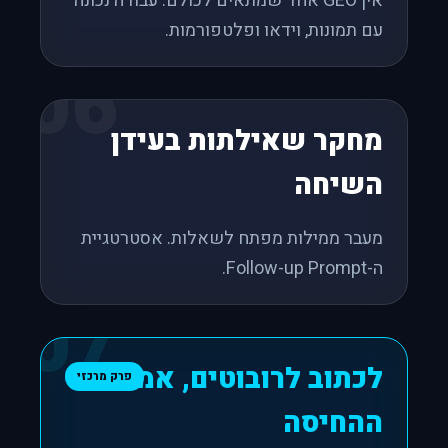
אין GEO אחד שמתאים לכולם. עבודה נכונה
עם תמונות, וידאו ופלטפורמות.
06
מחקר שאילתות בעידן
השיחה
מעבר ממילות מפתח לשאלות. אסטרטגיית
ה-Follow-up Prompt.
07
לכתוב לרובוטים, אמנות
פרק מרכזי
ההחיסה