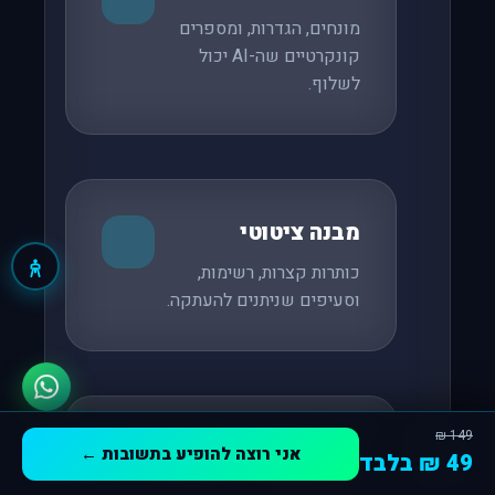
מונחים, הגדרות, ומספרים
קונקרטיים שה-AI יכול
לשלוף.
מבנה ציטוטי
כותרות קצרות, רשימות,
וסעיפים שניתנים להעתקה.
149 ₪
בדיקת "מנוע
אני רוצה להופיע בתשובות ←
49 ₪ בלבד
בית
שירותים
תפריט
צור קשר
תשובות"