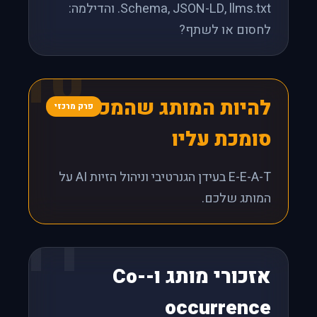
Schema, JSON-LD, llms.txt. והדילמה:
לחסום או לשתף?
10
להיות המותג שהמכונה
פרק מרכזי
סומכת עליו
E-E-A-T בעידן הגנרטיבי וניהול הזיות AI על
המותג שלכם.
11
אזכורי מותג ו-Co-
occurrence