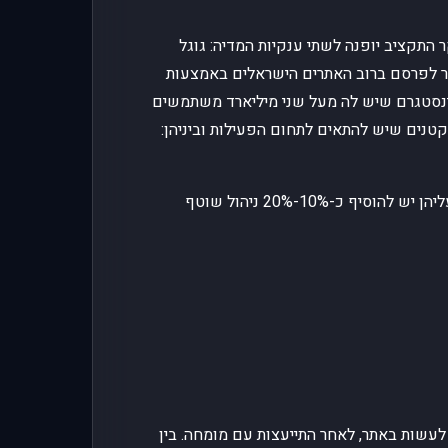
85 בדיקות GEO אוטומטיות לאתר
 התקציב יופנה לשתי ענקיות המדיה: גוגל
תקציב לעסק גדול
ר לפרסם ברוב האתרים הישראלים באמצעות
תרחישים ובקרת ביצועים
אינסטגרם שיש לה מעל שני מיליארד משתמשים
 קטנים שיש להתאים לתחום הפעילות וביניהן:
תקציב לעסק קטן
סדר עדיפויות
העלויות הנלוות בערוצים אלו, מלבד תכנון התכנית, הן הכנת החומרים: תכנים, קופי, קריאטיב, גרפיקה, באנרים וסרטונים, עליהן יש להוסיף כ-10%-20% ניהול שוטף
האם חברת הניהול מבזבזת לכם כסף?
עמודים אחרונים
הכנת תוכנית שיווק דיגיטלית לעסק — תוכנית
אחרון
שיווקית שעובדת | אקטיביטק
לעשות באתר, לאחר התייעצות עם מומחה. בין