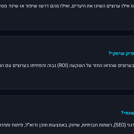
 אילו ערוצים השיגו את היעדים, ואילו מהם דרשו שיפור או שינוי. מס
על סמך נתונים ממוקדים על כל ערוץ, השקיעו יותר בערוצים שהראו
התקציב צריך לכלול פרסום ממומן (PPC), קידום אורגני (SEO), רשתות חברתיות, שיווק באמצעות ת