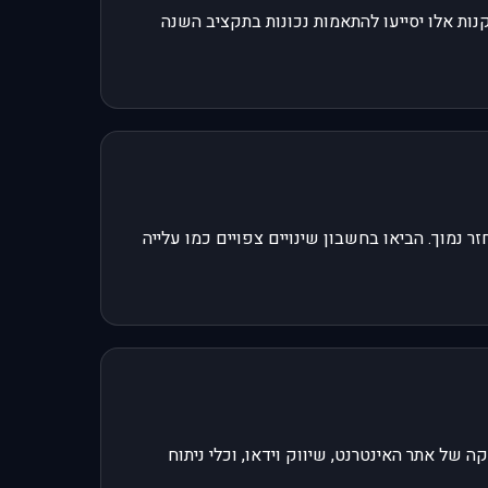
קנות אלו יסייעו להתאמות נכונות בתקציב השנה
 החזר על השקעה (ROI) גבוה והפחיתו בערוצים עם החזר נמוך. הביאו בחשבון שינויים צפויים כמו עלייה
וכן ודוא"ל, פיתוח ותחזוקה של אתר האינטרנט, שיווק וידאו, וכלי ניתוח