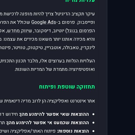
עיקר תקציב הדיגיטל צריך להיות מופנה לרכישת מ
ופייסבוק. פרסום ב-
Google Ads
שכולל את הפרסו
ה
פרסום בגוגל
) יוטיוב, דיסקובר,
שיווק מחדש
, אפ
והיא מכירה אותנו יותר משאנו מכירים את עצמנו. 
לינקדין, טאבולה, אוטבריין, טיקטוק, טוויטר, פינטר
ואופטימיזציה מתמדת של המדיות השונות.
תחזוקה שוטפת ופיתוח
אתר אינטרנט ואפליקציה הן לרוב מדיה דינאמית ש
ההוצאות שאי אפשר להימנע מהן:
חידוש דומ
ההוצאות שכמעט אי אפשר להימנע מהן:
תחז
הוצאות נוספות:
פיתוח האתר/אפליקציה ושיפור