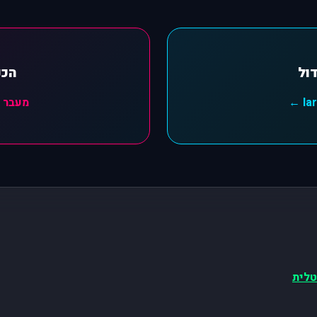
ול
הכנ
מעבר לכלי
טלית