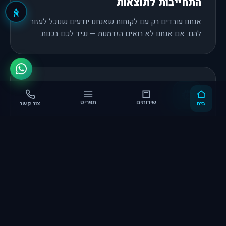
התחייבות לתוצאות
אנחנו עובדים רק עם לקוחות שאנחנו יודעים שנוכל לעזור
להם. אם אנחנו לא רואים הזדמנות — נגיד לכם בכנות.
בית
שירותים
תפריט
צור קשר
טכנולוגיית פרסום עדכנית
בדיקה חינם לקמפיין
077-3451111
עשרות סקריפטים וכלי API לניהול בידים אוטומטי ובדיקות
בזמן אמת; אופטימיזציה חוצת-ערוצים; קישוריות מלאה
לנתוני העסק ושילוב AI לחיזוי תוצאות.