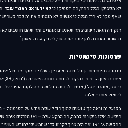
אלטרנטיבה". ניתוח של ביקורות 1–2 כוכבים על מו
לא הפסיקו בגלל מחיר, הם הפסיקו כי
לא ידעו אם המוצר עובד
. ח
שאף סקר לא היה מגלה כי אנשים לא מנסחים את זה ככה כשמישהו
הנקודה הזאת חשובה: מה שאנשים אומרים ומה שהם חושבים לא תמ
⁴
ברשתות ומחוצה להן לוכד את השני, לא רק את הראשון.
פרסונות סינתטיות
פרסונות סינתטיות הן כלי שנמצא עדיין בשלבים מוקדמים של אימוץ
איתו. הרעי
הייטק, אוהבת יוגה"), אפשר לבנות מודל שמדמה לקוח אמיתי על ב
לשאול אותו שאלות.
בפועל זה נראה כך: טוענים לתוך מודל שפה מידע על הפרסונה – מ
חיפשה, אילו ביקורות כתבה, מה הרקע שלה – ואז מנהלים איתה שי
מחפשת X?" או "מה היה צריך לקרות כדי שתמשיכי לחודש השנ