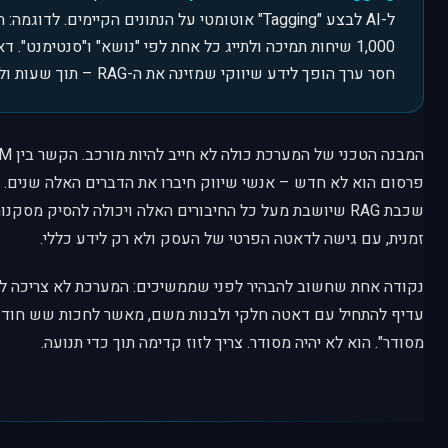
ל-AI לבצע "Tagging" אוטומטי על הנתונים הקיימים. לדו
1,000 שיחות תמיכה ולתייג כל אחת לפי "נושא" ו"סנטימנט". 
חסר ערך הופך לידע שיווקי שמזינה את ה-RAG – תוך שעות ולא שבועות.
פרסום הוא לא חדש – אנשי שיווק חיברו את הדברים האלה שנים.
שכבת RAG שיושבת מעל כל החיבורים האלה ויכולה להסיק מסקנ
זמנית, עם גישה לדאטה הפרטי של העסק ולא רק לידע כללי.
נקודה אחת שחשוב להבהיר לפני שממשיכים: המערכת לא צריכה לה
מסודר". הוא לא יהיה מסודר. צריך לזוז קדימה תוך כדי תנועה.