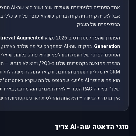
אחד הפחדים הלג
אבל לא. זה קורה, וזה קורה בדיוק כשהוא עובד על ידע כללי בל
הספציפיים של העסק.
הפתרון שהפך לסטנדרט ב-2026 נקרא
trieval-Augmented
Generation
. במקום שה-AI יסתמך רק על מה שלמד בא
הנתונים הפרטי של העסק רגע לפני שהוא עונה. כלומר: שואלים
ההמרה ממוצעת בקמפיינים שלנו ב-Q3?", ו
הוא מה שהופך AI מ"יועץ שמבוסס על מה שקרא באינטר
שלך". בניית ה-RAG הנכון – לאיזה מאגרים הוא מחובר, ב
איך מוגדרת הגישה – היא אחת ההחלטות הארכיטקטוניות החשוב
סוגי הדאטה שה-AI צריך