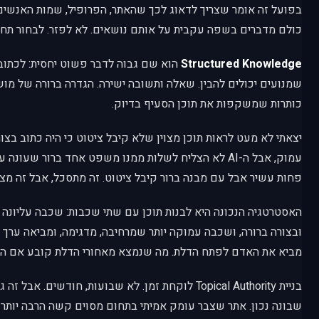
בפועל זה אומר שצריך לדאוג לכך שהאתר, הפרופיל, שמות האנשים
כולם מדברים בשפה עקבית על אותם נושאים. לא לפזר. לבחור תחום 
Structured Knowledge
הוא שם גבוה לדבר פשוט יחסית: לכתוב 
שמנועים יכולים להבין. שאלה ותשובה ישירה. הגדרה ברורה של מו
כותרות שמשקפות את תוכן הסעיף בדיוק.
יצאתי לא מעט לראות תוכן מצוין שלא קיבל ציטוט כי היה כתוב בצורה
עמוק, אבל ה-AI לא הצליח לשלות ממנו משפט אחד ברור שעו
פחות עשיר אבל עם מבנה ברור קיבל ציטוט. זה מתסכל, אבל זה מצי
האסטרטגיה הנכונה היא לבנות תוכן עם שתי שכבות: שכבה עליונה
מביא את האדם לפתח הדלת. מה שנמצא מאחורי הדלת קובע אם הוא
בניית Topical Authority לוקחת זמן. לא שבועות, חודשים.
שבונה נכון. אתר שצבר עומק אמיתי בתחום מסוים קשה הרבה יותר