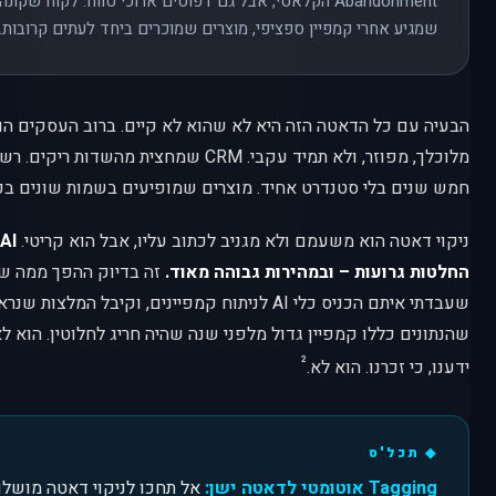
Abandonment הקלאסי, אבל גם דפוסים ארוכי טווח: לקוח שקו
שמגיע אחרי קמפיין ספציפי, מוצרים שמוכרים ביחד לעתים קרובות.
הבעיה עם כל הדאטה הזה היא לא שהוא לא קיים. ברוב העסקים הוא
מלוכלך, מפוזר, ולא תמיד עקבי. CRM שמחצית מה
חמש שנים בלי סטנדרט אחיד. מוצרים שמופיעים בשמות שונים בכ
ניקוי דאטה הוא משעמם ולא מגניב לכתוב עליו, אבל הוא קריטי.
החלטות גרועות – ובמהירות גבוהה מאוד.
זה בדיוק ההפך ממה ש
שעבדתי איתם הכניס כלי AI לניתוח קמפיינים, וקיבל המלצ
שהנתונים כללו קמפיין גדול מלפני שנה שהיה חריג לחלוטין. הוא לא
²
ידענו, כי זכרנו. הוא לא.
Tagging אוטומטי לדאטה ישן:
אל תחכו לניקוי דאטה מושלם