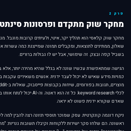
פרק 2
מחקר שוק מתקדם ופרסונות סינתטי
מחקר שוק קלאסי הוא תהליך יקר, איטי, ולעיתים קרובות מוגבל. מגי
שאלון, ממתינים לתוצאות, ומקבלים תמונה שמייצגת כמה עשרות א
בשביל קפה ובצק. זה שימושי, אבל יש לו גבולות ברורים.
הגישה שמתאפשרת עכשיו שונה לא בגלל שהיא מהירה יותר, אלא ב
כמויות מידע שאיש לא יכול לעבד ידנית. אנשים משאירים עקבות ב
לכלי keyword research. כל זה הוא דא
שאדם שקורא ידנית פשוט לא יראה.
ניקח דוגמה קונקרטית. עסק שמוכר תוספי תזונה רצה להבין למה לק
ראשונה. הם שלחו סקר ישירות ללקוחות וקיבלו תשובות גנריות: "מחי