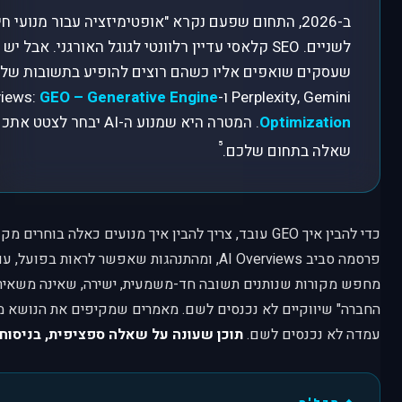
ב-2026, התחום שפעם נקרא "אופטימיזציה עבור מנועי 
לשניים. SEO קלאסי עדיין רלוונטי לגוגל האורגני. אב
Perplexity, Gemini ו-AI Overviews:
GEO – Generative Engine
Optimization
. המטרה היא שמנוע ה-AI יב
⁵
שאלה בתחום שלכם.
כדי להבין איך GEO עובד, צריך להבין איך מנועים כאלה בוחר
פרסמה סביב AI Overviews, ומהתנהגות שאפשר לראות בפ
מחפש מקורות שנותנים תשובה חד-משמעית, ישירה, שאינה משאירה
החברה" שיווקיים לא נכנסים לשם. מאמרים שמקיפים את הנושא מכ
עמדה לא נכנסים לשם.
תוכן שעונה על שאלה ספציפית, בניסוח ב