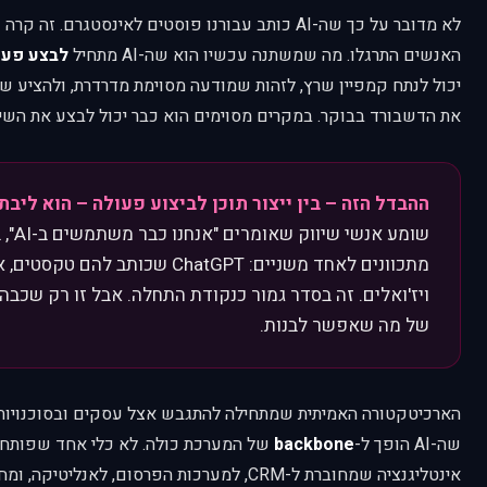
לא מדובר על כך שה-AI כותב עבורנו פוסטים לאינסטגרם. 
האנשים התרגלו. מה שמשתנה עכשיו הוא שה-AI מתחיל
לבצע פעו
יכול לנתח קמפיין שרץ, לזהות שמודעה מסוימת מדרדרת, ולהציע שי
את הדשבורד בבוקר. במקרים מסוימים הוא כבר יכול לבצע את השינ
ההבדל הזה – בין ייצור תוכן לביצוע פעולה – הוא ליב
שומע אנש
ויז'ואלים. זה בסדר גמור כנקודת התחלה. אבל זו רק שכבה
של מה שאפשר לבנות.
הארכיטקטורה האמיתית שמתחילה להתגבש אצל עסקים ובסוכנויות 
שה-AI הופך ל-
backbone
של המערכת כולה. לא כלי אחד שפותח
אינטליגנציה שמחוברת ל-CRM, למערכות הפרסום, לאנ