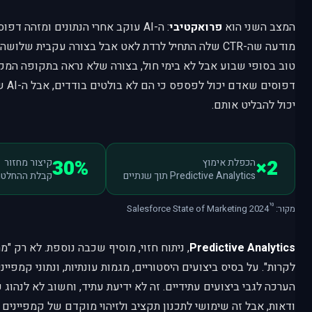
המצב השני הוא
פרואקטיבי
: ה-AI עוקב אחרי הנתונים ומזהה ד
מודעה שה-CTR שלה התחיל לרדת לאט אבל בצורה עקבית של
טוב בסופי שבוע אבל לא בימי חול, בצורה שלא נראה בתקופה המ
דפוסי
יכול להבליט אותם.
30%
2×
הכפלת אימוץ
קיצור מחזור
Predictive Analytics תוך שנתיים
קבלת ההחלטו
¹⁰
מקור: Salesforce State of Marketing 2024
Predictive Analytics
, ניתוח חזוי, מוסיף שכבה נוספת. לא רק "מ
לקרות". על בסיס ביצועים היסטוריים, מגמות עונתיות, ונתוני קמפיי
הערכה לגבי ביצועים עתידיים. זה לא ידיעת עתיד, וחשוב לא לנהוג 
ודאות, אבל זה שימושי לתכנון תקציב ולזיהוי מוקדם של קמפיינים