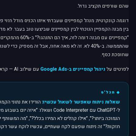
שהם שורפים תקציב גדול.
דוגמה קונקרטית: מנהל קמפיינים שעבדתי איתו הכניס מודל חזוי
בין מבנה הקמפיין הנוכחי לבין קמפיינים שביצעו טוב בעבר. לא מ
"קמפיינים עם מבנה דומה 
שהתממשה. ב-40% לא. זה לא מאה אחוז, אבל זה מספיק כד
שחוסכת כסף.
לפרטים על
ניהול קמפיינים ב-Google Ads
עם שילוב AI — קראו עוד בעמוד הייעודי שלנו.
שאלות ניתוח שאפשר לשאול עכשיו:
ל-ChatGPT עם Code Interpreter ושאלו: "איזה
הנמוכה ביותר?", "אילו קהלים לא המירו בכלל?", "מה המשותף
חזקות?" זה ניתוח שפעם לקח שעתיים, עכשיו לוקח עשר דקות