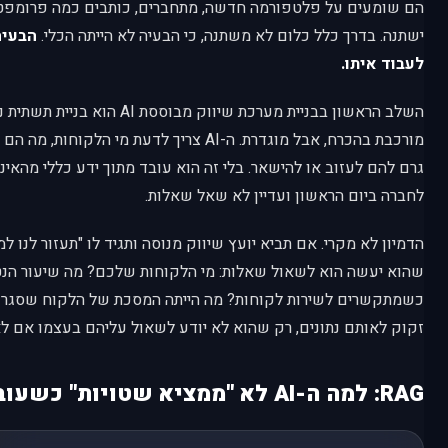
הם שומעים על פלטפורמה חדשה, מתחברים, כותבים כמה פרומפט
ישתנה. בדרך כלל כלום לא משתנה, כי הבעיה לא הייתה הכלי.
הבעיה
לעבוד איתו.
השלב הראשון בבניית מערכת שיווק מבוסס
מורכבת בהכרח, אבל מוגדרת. ה-AI צריך לדעת מי הלק
גרם להם לעזוב או להישאר. בלי זה הוא עובד מתוך ידע כללי מהאינ
לחברה ביום הראשון ועדיין לא שאל שאלות.
הדמיון לא מקרי. אם תביא יועץ שיווק מנוסה ותגיד לו "תעזור לנו למ
שהוא יעשה הוא לשאול שאלות: מי הלקוחות שלכם? מה שיעור הנ
זקוק לאותם נתונים, רק שהוא לא יודע לשאול עליהם בעצמו אם לא
RAG: למה ה-AI לא "ממציא שטויות" כשעובדים נכון