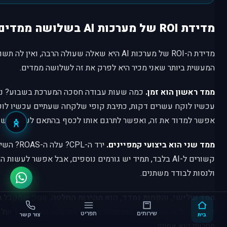
מדידת ROI של מערכות AI בשלושה ממדים
מדידת ה-ROI של מערכות AI היא שאלה שעולה הרבה, ואי
המעשית ביותר שאני מכיר היא לפרק את זה לשלושה ממדים.
ממד ראשון הוא זמן.
כמה שעות עבודה חסכה המערכת בשבוע? נ
עכשיו לוקח עשרים דקות, כתיבת קופי שלקחה שעתיים עכשיו לוק
אפשר למדוד את זה, ואפשר לתרגם אותו לכסף בהתאם לעלות השע
ממד שני הוא ביצועי קמפיינים.
ירד ה-CPL?
קשורים ל-AI בלבד, תמיד יש גורמים נוספים, אבל אפשר לעש
ולנסות לבודד משתנים.
ממד שלישי, והפחות נמדד, הוא מהירות החלטה.
עסק שמקבל תוב
קמפיין תוך שעה במקום יומיים מגיב מהר יותר לשוק. את הערך של
בית
שירותים
תפריט
צור קשר
תחרותי הוא אמיתי.