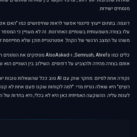
שאלות שנפוצות יותר ויותר, ומיפוי הקשר בין שאלות שאנשים שוא
מנסחים ישירות.
דוגמה: בתחום ייעוץ פיננסי אפשר לראות שחיפושים כמו "האם אפש
עלו בצורה משמעותית בשנתיים האחרונות. זה לא מעניין כי המספר על
משהו על המצב הרגשי של הקהל. אסטרטגיית תוכן שלא מתייחסת ל
אותם בצורה מהירה ולהצביע על דפוסים. השילוב בין השניים הוא ש
נקודה אחת לסיום: מחקר שוק עם AI טוב ככל שהשא
רוצים" היא שאלה גנרית מדי. "למה לקוחות שקנו פעם אחת לא קנ
לענות עליה. ההשקעה האמיתית כאן היא לא בכלי, היא בחדות של הנ