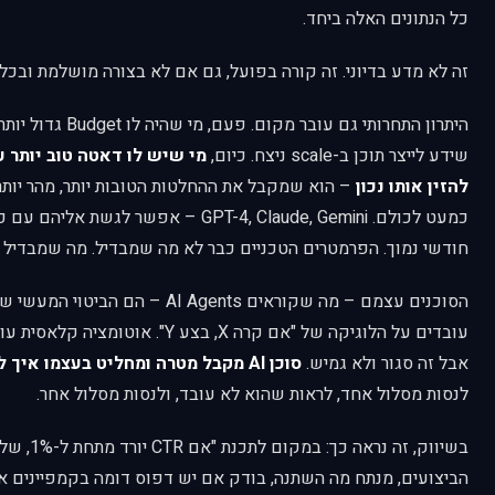
כל הנתונים האלה ביחד.
זה לא מדע בדיוני. זה קורה בפועל, גם אם לא בצורה מושלמת ובכל 
היתרון התחרותי גם עובר 
שידע לייצר תוכן ב-scale ניצח. כיום,
מי שיש לו דאטה טוב יותר ע
להזין אותו נכון
– הוא שמקבל את ההחלטות הטובות יותר, מהר יותר
כמעט לכולם. GPT-4, Claude, Gemini – אפשר ל
חודשי נמוך. הפרמטרים הטכניים כבר לא מה שמבדיל. מה שמבדיל 
הסוכנים עצמם – מה שקוראים AI Agents – ה
עובדים על הלוגיקה של "אם קרה X, בצע Y".
אבל זה סגור ולא גמיש.
סוכן AI מקבל מטרה ומחליט בעצמו איך להגיע אליה.
לנסות מסלול אחד, לראות שהוא לא עובד, ולנסות מסלול אחר.
בשיווק, זה נ
הביצועים, מנתח מה השתנה, בודק אם יש דפוס דומה בקמפיינים אח