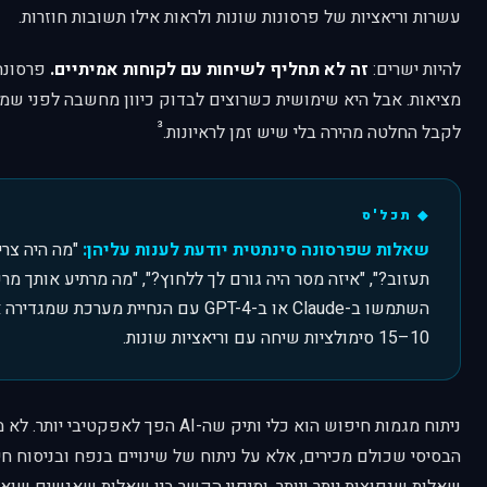
עשרות וריאציות של פרסונות שונות ולראות אילו תשובות חוזרות.
להיות ישרים:
זה לא תחליף לשיחות עם לקוחות אמיתיים.
פרסונה 
מציאות. אבל היא שימושית כשרוצים לבדוק כיוון מחשבה לפני שמש
³
לקבל החלטה מהירה בלי שיש זמן לראיונות.
שאלות שפרסונה סינתטית יודעת לענות עליהן:
"מה היה צרי
תעזוב?", "איזה מסר היה גורם לך ללחוץ?", "מה מרתיע אותך מר
השתמשו ב-Claude או ב-GPT-4 עם הנחיית מערכת
10–15 סימולציות שיחה עם וריאציות שונות.
הבסיסי שכולם מכירים, אלא על ניתוח של שינויים בנפח ובניסוח חיפ