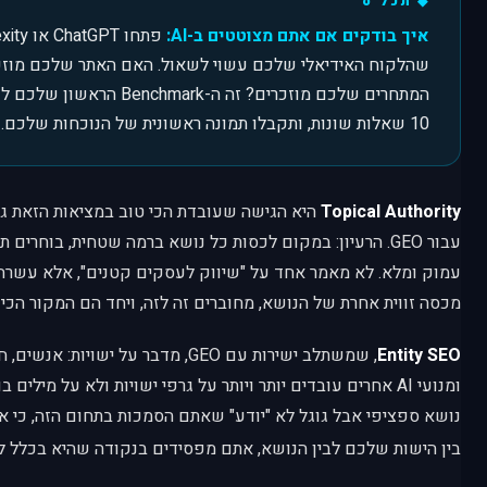
איך בודקים אם אתם מצוטטים ב-AI:
שהלקוח האידיאלי שלכם עשוי לשאול. האם האתר שלכם מוז
10 שאלות שונות, ותקבלו תמונה ראשונית של הנוכחות שלכם.
Topical Authority
עבור GEO. הרעיון: במקום לכסות כל נושא ברמה שטחית, בוחרים 
עמוק ומלא. לא מאמר אחד על "שיווק לעסקים קטנים", אלא עשר
מכסה זווית אחרת של הנושא, מחוברים זה לזה, ויחד הם המקור הכי
Entity SEO
, שמשתלב ישירות עם GEO, מדבר על ישויו
ומנועי AI אחרים עובדים יותר ויותר על גרפי ישויות ולא על מיל
נושא ספציפי אבל גוגל לא "יודע" שאתם הסמכות בתחום הזה, כי א
בין הישות שלכם לבין הנושא, אתם מפסידים בנקודה שהיא בכלל לא