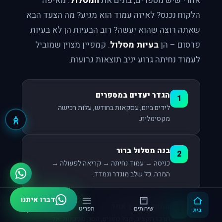
אחרי שיש מספרים, בונים את
המסלול
. מאיפה
הלקוח נכנס? לאיזה עמוד הוא מגיע? מה הצעד הבא
שאתה רוצה שהוא יעשה? רוב הבעיות הן לא בעיות
פרסום – הן
בעיות מסלול
. קמפיין מצוין שמוביל
לעמוד נחיתה גרוע יניב תוצאות גרועות.
הגדר יעדים במספרים
1
לידים ביום, עסקאות בחודש, עלות רכישה
מקסימלית.
בנה מסלול ברור
2
כניסה → עמוד נחיתה → קריאה לפעולה →
המרה. כל שלב מוגדר ונמדד.
דברו איתנו
התחל בערוץ אחד
3
בית
שירותים
תפריט
צור קשר
תרכז תקציב, קבל נתונים, הסק מסקנות. אל