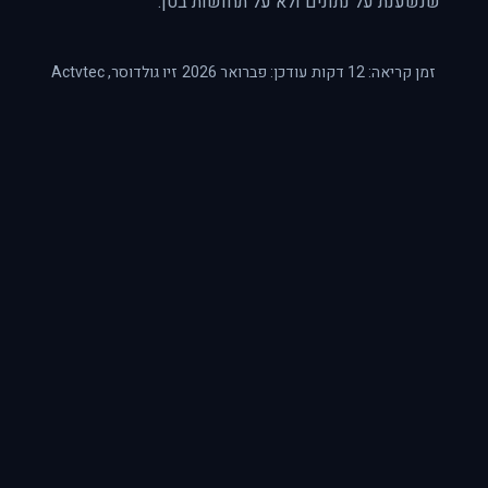
שנשענת על נתונים ולא על תחושות בטן.
זמן קריאה: 12 דקות
עודכן: פברואר 2026
זיו גולדוסר
, Actvtec