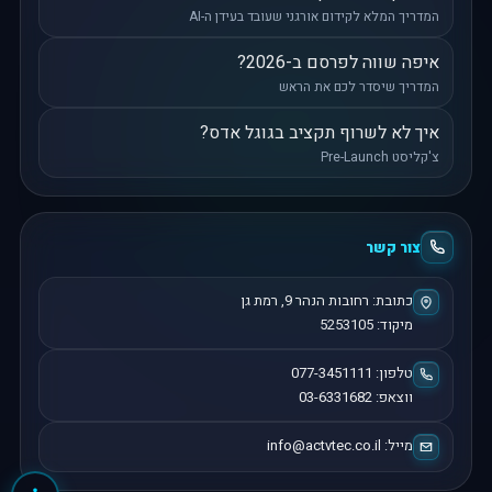
המדריך המלא לקידום אורגני שעובד בעידן ה-AI
איפה שווה לפרסם ב-2026?
המדריך שיסדר לכם את הראש
איך לא לשרוף תקציב בגוגל אדס?
צ'קליסט Pre-Launch
צור קשר
כתובת:
רחובות הנהר 9
,
רמת גן
מיקוד:
5253105
טלפון:
077-3451111
ווצאפ:
03-6331682
מייל:
info@actvtec.co.il