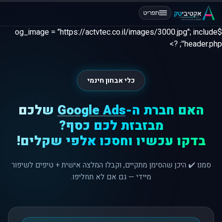
תפריט
$og_image = "https://actvtec.co.il/images/3000.jpg"; include
'header.php'; ?>
כלי אבחון חינמי
האם חברת ה-
Google Ads
שלכם
מבזבזת לכם כסף?
בדקו עכשיו וחסכו אלפי שקלים!
סמנו ✔️ היכן שהסימן מתקיים, וקבלו המלצה אישית + טיפים לשיפור
מיידי — גם אם לא תחליפו.