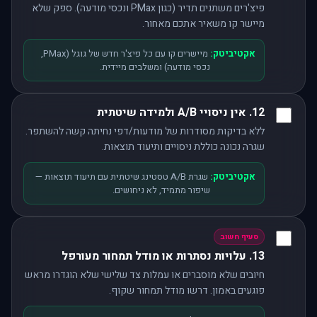
פיצ'רים משתנים תדיר (כגון PMax ונכסי מודעה). ספק שלא
מיישר קו משאיר אתכם מאחור.
אקטיביטק:
מיישרים קו עם כל פיצ'ר חדש של גוגל (PMax,
נכסי מודעה) ומשלבים מיידית.
12. אין ניסויי A/B ולמידה שיטתית
ללא בדיקות מסודרות של מודעות/דפי נחיתה קשה להשתפר.
שגרה נכונה כוללת ניסויים ותיעוד תוצאות.
אקטיביטק:
שגרת A/B טסטינג שיטתית עם תיעוד תוצאות —
שיפור מתמיד, לא ניחושים.
סעיף חשוב
13. עלויות נסתרות או מודל תמחור מעורפל
חיובים שלא מוסברים או עמלות צד שלישי שלא הוגדרו מראש
פוגעים באמון. דרשו מודל תמחור שקוף.