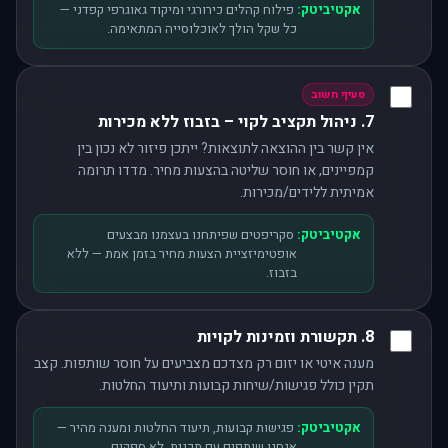
אקטיביטק:
פילוח קהלים כירורגי ומיקוד גאוגרפי קפדני —
כל שקל הולך לאוכלוסייה המתאימה.
סעיף חשוב
7. ניהול תקציב לקוי – בזבוז ללא מכירות
אין קשר בין ההוצאה לתוצאות? ייתכן פיזור לא נכון בין
קמפיינים, או חוסר שליטה בהצעות מחיר. מדדו תרומה
אמיתית ללידים/מכירות.
אקטיביטק:
סקריפטים שפיתחנו בעצמנו מבצעים
אופטימיזציית הצעות מחיר בזמן אמת — ללא
בזבוז.
8. תקשורת וזמינות לקויות
מענה איטי או יזום רק מצדכם מצביעים על חוסר שותפות. קצב
תקין כולל פגישות/שיחות קבועות ותיעוד החלטות.
אקטיביטק:
פגישות קבועות, תיעוד החלטות ומענה מהיר —
אנחנו שותפים עם תכנית, לא ספקים.