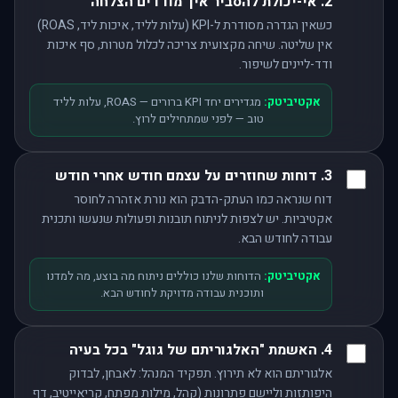
2. אי-יכולת להסביר איך מודדים הצלחה
כשאין הגדרה מסודרת ל-KPI (עלות לליד, איכות ליד, ROAS)
אין שליטה. שיחה מקצועית צריכה לכלול מטרות, סף איכות
ודד-ליינים לשיפור.
אקטיביטק:
מגדירים יחד KPI ברורים — ROAS, עלות לליד
טוב — לפני שמתחילים לרוץ.
3. דוחות שחוזרים על עצמם חודש אחרי חודש
דוח שנראה כמו העתק-הדבק הוא נורת אזהרה לחוסר
אקטיביות. יש לצפות לניתוח תובנות ופעולות שנעשו ותכנית
עבודה לחודש הבא.
אקטיביטק:
הדוחות שלנו כוללים ניתוח מה בוצע, מה למדנו
ותוכנית עבודה מדויקת לחודש הבא.
4. האשמת "האלגוריתם של גוגל" בכל בעיה
אלגוריתם הוא לא תירוץ. תפקיד המנהל: לאבחן, לבדוק
היפותזות וליישם פתרונות (קהל, מילות מפתח, קריאייטיב, דף