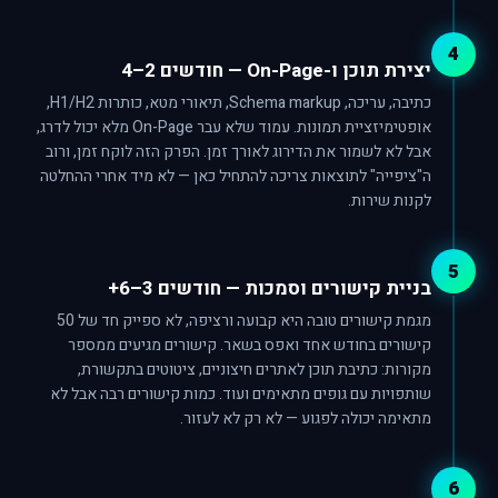
4
יצירת תוכן ו-On-Page — חודשים 2–4
כתיבה, עריכה, Schema markup, תיאורי מטא, כותרות H1/H2,
אופטימיזציית תמונות. עמוד שלא עבר On-Page מלא יכול לדרג,
אבל לא לשמור את הדירוג לאורך זמן. הפרק הזה לוקח זמן, ורוב
ה"ציפייה" לתוצאות צריכה להתחיל כאן — לא מיד אחרי ההחלטה
לקנות שירות.
5
בניית קישורים וסמכות — חודשים 3–6+
מגמת קישורים טובה היא קבועה ורציפה, לא ספייק חד של 50
קישורים בחודש אחד ואפס בשאר. קישורים מגיעים ממספר
מקורות: כתיבת תוכן לאתרים חיצוניים, ציטוטים בתקשורת,
שותפויות עם גופים מתאימים ועוד. כמות קישורים רבה אבל לא
מתאימה יכולה לפגוע — לא רק לא לעזור.
6