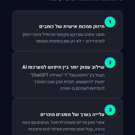
1
חיזוק סמכות אישית של כותבים
מחבר מזוהה עם רקע מקצועי ופרופיל ציבורי הופך
לגורם דירוג – לא רק שם בתחתית המאמר.
2
שילוב עמוק יותר בין חיפוש למערכות AI
הגבול בין "חיפוש גוגל" ל-"שאילת ChatGPT"
ימשיך להיטשטש. תכנית תוכן טובה תצטרך
להתייחס לשניהם בו-זמנית.
3
עלייה בערך של מותגים מוכרים
אתרי תוכן גנריים ימשיכו להיאכל. מותגים עם זהות
ברורה, קהל נאמן ומוניטין אמיתי ינהנו מיציבות