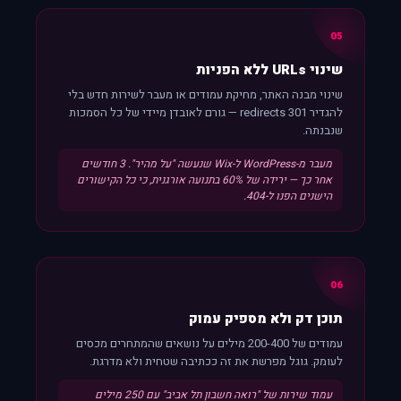
05
שינוי URLs ללא הפניות
שינוי מבנה האתר, מחיקת עמודים או מעבר לשירות חדש בלי
להגדיר 301 redirects — גורם לאובדן מיידי של כל הסמכות
שנבנתה.
מעבר מ-WordPress ל-Wix שנעשה "על מהיר". 3 חודשים
אחר כך — ירידה של 60% בתנועה אורגנית, כי כל הקישורים
הישנים הפנו ל-404.
06
תוכן דק ולא מספיק עמוק
עמודים של 200-400 מילים על נושאים שהמתחרים מכסים
לעומק. גוגל מפרשת את זה ככתיבה שטחית ולא מדרגת.
עמוד שירות של "רואה חשבון תל אביב" עם 250 מילים