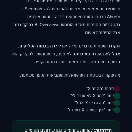
יש ירידה מדידה בקליקים על חיפושים אינפורמטיביים
פשוטים. זה אמיתי ואי אפשר להתכחש לזה. Semrush ו-
Ahrefs פרסמו נתונים שמראים ירידה בתנועה אורגנית
בקטגוריות מסוימות מאז שהוטמעו AI Overviews בהיקף רחב.
אבל הסיפור לא שם.
הנקודה שפחות מדברים עליה:
יש ירידה בכמות הקליקים,
אבל לא בהכרח באיכותם.
לא פעם, מי שממשיך להקליק הוא
בדיוק מי שנמצא בשלב מאוחר יותר במסע הקנייה.
מה שקורה בשטח זה שהשאלות שמביאות תנועה משתנות:
פחות "מה זה X"
↓
יותר "למה X לא עובד לי"
↑
יותר "מה עדיף X או Y"
↑
יותר "איך עושים X בשטח"
↑
הזדמנות:
לקוחות בתחומים כמו שירותים מקומיים,