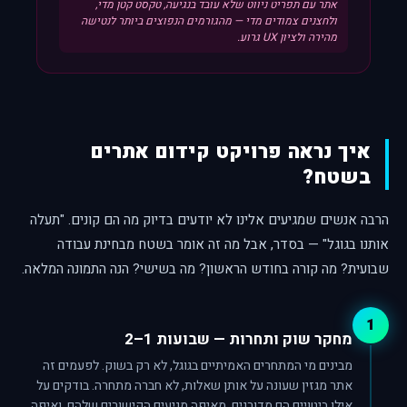
אתר עם תפריט ניווט שלא עובד בנגיעה, טקסט קטן מדי,
ולחצנים צמודים מדי — מהגורמים הנפוצים ביותר לנטישה
מהירה ולציון UX גרוע.
איך נראה פרויקט קידום אתרים
בשטח?
הרבה אנשים שמגיעים אלינו לא יודעים בדיוק מה הם קונים. "תעלה
אותנו בגוגל" — בסדר, אבל מה זה אומר בשטח מבחינת עבודה
שבועית? מה קורה בחודש הראשון? מה בשישי? הנה התמונה המלאה.
1
מחקר שוק ותחרות — שבועות 1–2
מבינים מי המתחרים האמיתיים בגוגל, לא רק בשוק. לפעמים זה
אתר מגזין שעונה על אותן שאלות, לא חברה מתחרה. בודקים על
אילו ביטויים הם מדורגים, מאיפה מגיעים הקישורים שלהם, ואיפה