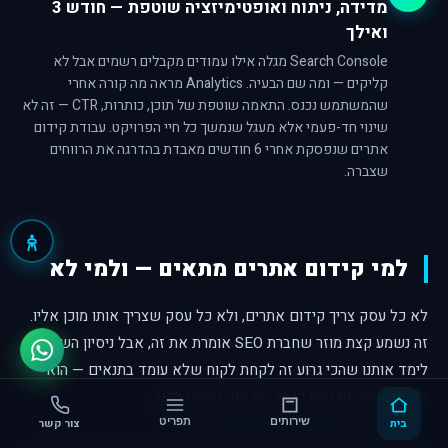
מדידה, ניתוח ואופטימיזציה שוטפת — חודש 3
ואילך
Search Console מגלה אילו עמודים מקבלים רשמים אבל לא
קליקים — ומה שם הבעיה. Analytics מראה מה קורה אחרי
שהמשתמש נכנס. התאמה שוטפת של תוכן, כותרות, CTR — זה לא
שינוי חד-פעמי אלא מעגל שנמשך כל חיי הפרויקט. עבודת קידום
אתרים שנפסקת אחרי 6 חודשים מאבדת בהדרגה את הרווחים
שצברה.
למי קידום אתרים מתאים — ולמי לא
לא כל עסק צריך קידום אתרים, ולא כל עסק שצריך אותו מוכן אליו.
זה נשמע קצת מוזר שחברת SEO אומרת את זה, אבל ניסיון השנים
לימד אותנו שהכי גרוע זה לקחת לקוח שלא עומד בתנאים — הוא
יתאכזב, והכסף שלו יאבד. אז הנה המסנן הכנה:
בית
שירותים
תפריט
צור קשר