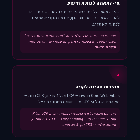
אי-התאמה לכוונת חיפוש
כתיבת מאמר על ביטוי שגוגל מחזיר בו עמודי שירות — או
להפך. לא משנה כמה טוב הדף, אם סוג הדף לא מתאים
לכוונה, לא תדרג.
אתר שכתב מאמר אנציקלופדי על "מחיר הסרת שיער בלייזר"
כשכל המתחרים בעמוד הראשון הם עמודי שירות עם מחיר
וכפתור תיאום.
04
מהירות טעינה לקויה
Core Web Vitals גרועים — LCP מעל 4 שניות, CLS גבוה —
מאותתים לגוגל על UX נמוך. חשוב במיוחד במובייל.
אתר עם תמונות לא מאופטמות בעמוד הבית: LCP של 7
שניות. אחרי דחיסה ו-Lazy Loading — ירד ל-2.1 שניות,
ותנועה עלתה ב-28% תוך 6 שבועות.