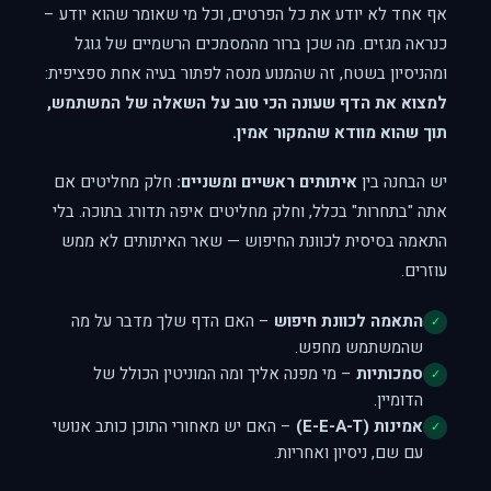
אף אחד לא יודע את כל הפרטים, וכל מי שאומר שהוא יודע –
כנראה מגזים. מה שכן ברור מהמסמכים הרשמיים של גוגל
ומהניסיון בשטח, זה שהמנוע מנסה לפתור בעיה אחת ספציפית:
למצוא את הדף שעונה הכי טוב על השאלה של המשתמש,
תוך שהוא מוודא שהמקור אמין.
יש הבחנה בין
איתותים ראשיים ומשניים:
חלק מחליטים אם
אתה "בתחרות" בכלל, וחלק מחליטים איפה תדורג בתוכה. בלי
התאמה בסיסית לכוונת החיפוש — שאר האיתותים לא ממש
עוזרים.
התאמה לכוונת חיפוש
– האם הדף שלך מדבר על מה
✓
שהמשתמש מחפש.
סמכותיות
– מי מפנה אליך ומה המוניטין הכולל של
✓
הדומיין.
אמינות (E-E-A-T)
– האם יש מאחורי התוכן כותב אנושי
✓
עם שם, ניסיון ואחריות.