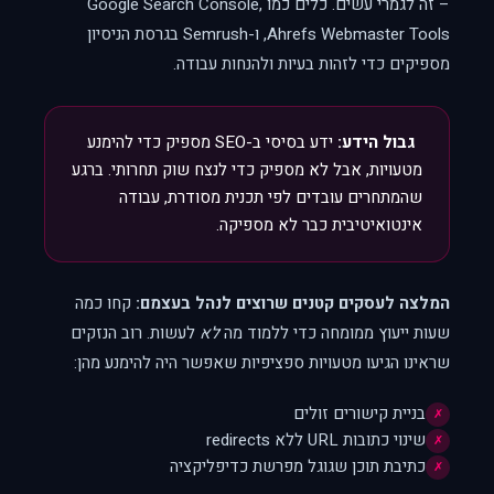
– זה לגמרי עשים. כלים כמו Google Search Console,
Ahrefs Webmaster Tools, ו-Semrush בגרסת הניסיון
מספיקים כדי לזהות בעיות ולהנחות עבודה.
גבול הידע:
ידע בסיסי ב-SEO מספיק כדי להימנע
מטעויות, אבל לא מספיק כדי לנצח שוק תחרותי. ברגע
שהמתחרים עובדים לפי תכנית מסודרת, עבודה
אינטואיטיבית כבר לא מספיקה.
המלצה לעסקים קטנים שרוצים לנהל בעצמם:
קחו כמה
שעות ייעוץ ממומחה כדי ללמוד מה
לא
לעשות. רוב הנזקים
שראינו הגיעו מטעויות ספציפיות שאפשר היה להימנע מהן:
בניית קישורים זולים
✗
שינוי כתובות URL ללא redirects
✗
כתיבת תוכן שגוגל מפרשת כדיפליקציה
✗