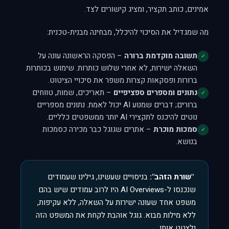
אמינים, כותב תקציר, ומציג קישורים לצד.
מה שמגדיל את הסיכוי להיכלל, מבחינה מבנית-טכנית:
תשובה מוקדמת ברורה
– הפסקה הראשונה עונה על
✓
השאלה ישירות, לא אחרי שלוש כותרות. שימוש בכותרות
ברורות ופסקאות קצרות משפר את סיכויי הציטוט.
נתונים ומספרים ספציפיים
– תאריכים, שמות, טווחים
✓
ברורים; דברים שמנוע AI יכול לאמת. נתונים מספריים
נוטים להיכנס לתקצירי AI יותר ממשפטים כלליים.
סמכות מוכרת
– אתרים שגוגל כבר מכירה כסמכות
✓
בנושא.
"שורת הזהב":
בניסויים שעשינו, גילינו שעמודים
שנכנסו ל-AI Overviews היו לרוב עמודים שיש בהם
משפט אחד שעונה ישירות על השאלה, ללא עקיפות,
ללא מילות מבוא. גוגל אוהבת לקחת את המשפט הזה
ולצטט אותו.