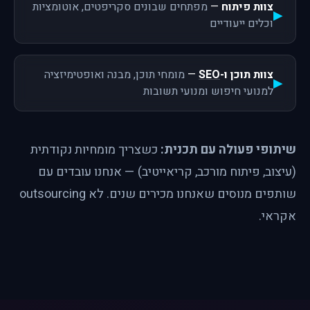
צוות פיתוח
—
מפתחים שבונים סקריפטים, אוטומציות
וכלים ייעודיים
צוות תוכן ו-
SEO
—
מומחי תוכן, מבנה ואופטימיזציה
למנועי חיפוש ומנועי תשובות
שיתופי פעולה עם תכנית:
כשצריך מומחיות נקודתית
(עיצוב, פיתוח מורכב, קריאייטיב) — אנחנו עובדים עם
שותפים מנוסים שאנחנו מכירים שנים. לא outsourcing
אקראי.