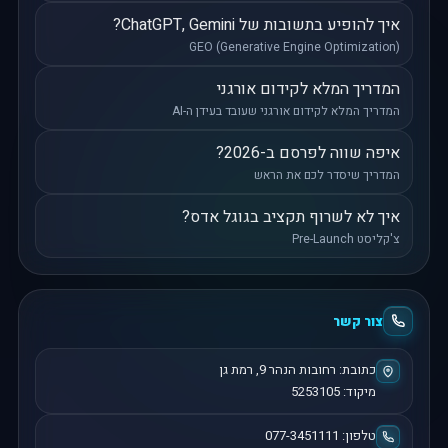
איך להופיע בתשובות של ChatGPT, Gemini?
GEO (Generative Engine Optimization)
המדריך המלא לקידום אורגני
המדריך המלא לקידום אורגני שעובד בעידן ה-AI
איפה שווה לפרסם ב-2026?
המדריך שיסדר לכם את הראש
איך לא לשרוף תקציב בגוגל אדס?
צ'קליסט Pre-Launch
צור קשר
כתובת:
רחובות הנהר 9
,
רמת גן
מיקוד:
5253105
טלפון:
077-3451111