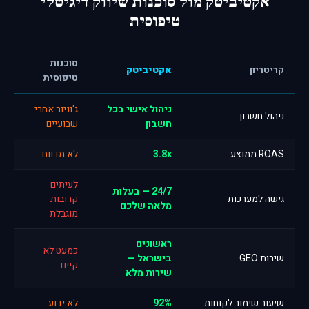
אקטיביטק מול סוכנות שיווק דיגיטלי
טיפוסית
סוכנות
קריטריון
אקטיביטק
טיפוסית
ניהול אישי בכל
ג'וניור אחרי
ניהול חשבון
חשבון
שבועיים
ROAS ממוצע
3.8x
לא מדווח
לעיתים
24/7 — בעלות
גישה למערכות
קרובות
מלאה שלכם
מוגבלת
ראשונים
כמעט לא
שירות GEO
בישראל —
קיים
שירות מלא
שיעור שימור לקוחות
92%
לא ידוע