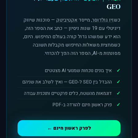
GEO
כש
זיו גולדוסר
, מייסד
אקטיביטק
— סוכנות שיווק
דיגיטלי עם 19 שנות ניסיון — כתב את הספר הזה,
הוא ידע שמשהו גדול קורה בעולם החיפוש. היום,
כשמחצית משאלות החיפוש מקבלות תשובה
מסונתזת מ-AI, הספר הזה הפך להכרחי.
איך בונים נוכחות שמנועי AI מצטטים
ההבדל בין SEO ל-GEO — ואיך לשלב את שניהם
דוגמאות מהשטח, כלים פרקטיים ותוכנית עבודה
פרק ראשון חינם להורדה ב-PDF
לפרק ראשון חינם ←