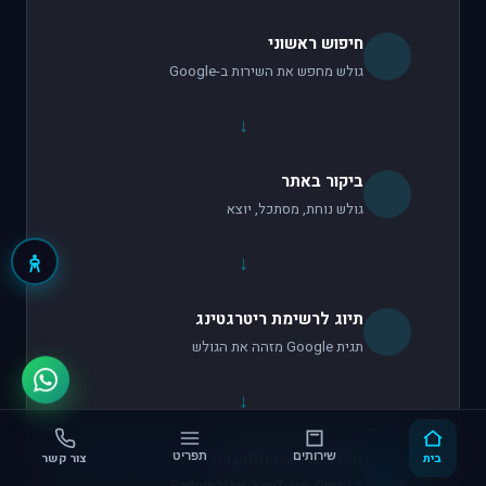
חיפוש ראשוני
גולש מחפש את השירות ב-Google
↓
ביקור באתר
גולש נוחת, מסתכל, יוצא
↓
תיוג לרשימת ריטרגטינג
תגית Google מזהה את הגולש
↓
הצגת מודעה ממוקדת
בית
שירותים
תפריט
צור קשר
ב-YouTube, Gmail, אתרי Partner