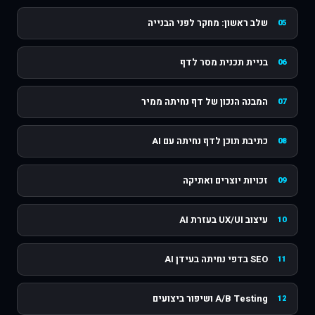
שלב ראשון: מחקר לפני הבנייה
05
בניית תכנית מסר לדף
06
המבנה הנכון של דף נחיתה ממיר
07
כתיבת תוכן לדף נחיתה עם AI
08
זכויות יוצרים ואתיקה
09
עיצוב UX/UI בעזרת AI
10
SEO בדפי נחיתה בעידן AI
11
A/B Testing ושיפור ביצועים
12