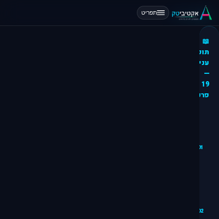
תפריט
📖
תוכן
עניינים
—
19
פרקים
מבוא:
למה AI
משנה
01
עולם
דפי
הנחיתה
מהו
דף
נחיתה
02