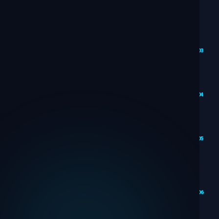
שממיר
באמת
איך AI
משנה
את
03
דרך
הבנייה
Deep
04
Personalization
שלב
ראשון:
מחקר
05
לפני
הבנייה
בניית
תכנית
06
מסר
לדף