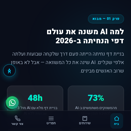
פרק 01 — מבוא
למה AI משנה את עולם
דפי הנחיתה ב-2026
בניית דף נחיתה הייתה פעם דרך שלקחה שבועות ועלתה
אלפי שקלים. AI שינה את כל המשוואה — אבל לא באופן
שרוב האנשים מבינים.
48h
73%
מהמשווקים משתמשים ב-AI
בניית דף מלא עם AI מול 3–4
לכתיבת תוכן שיווקי
שבועות ללא AI
בית
שירותים
תפריט
צור קשר