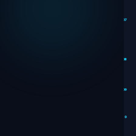
המבנה
הנכון
של
07
דף
נחיתה
ממיר
כתיבת
תוכן
לדף
08
נחיתה
עם AI
זכויות
יוצרים
09
ואתיקה
עיצוב
UX/UI
10
בעזרת
AI