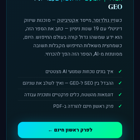
GEO
כש
זיו גולדוסר
, מייסד
אקטיביטק
— סוכנות שיווק
דיגיטלי עם 19 שנות ניסיון — כתב את הספר הזה,
הוא ידע שמשהו גדול קורה בעולם החיפוש. היום,
כשמחצית משאלות החיפוש מקבלות תשובה
מסונתזת מ-AI, הספר הזה הפך להכרחי.
איך בונים נוכחות שמנועי AI מצטטים
ההבדל בין SEO ל-GEO — ואיך לשלב את שניהם
דוגמאות מהשטח, כלים פרקטיים ותוכנית עבודה
פרק ראשון חינם להורדה ב-PDF
לפרק ראשון חינם ←