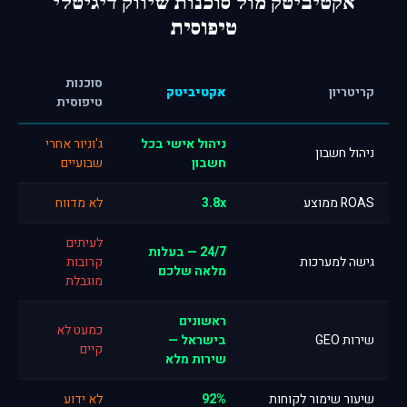
אקטיביטק מול סוכנות שיווק דיגיטלי
טיפוסית
סוכנות
קריטריון
אקטיביטק
טיפוסית
ניהול אישי בכל
ג'וניור אחרי
ניהול חשבון
חשבון
שבועיים
ROAS ממוצע
3.8x
לא מדווח
לעיתים
24/7 — בעלות
גישה למערכות
קרובות
מלאה שלכם
מוגבלת
ראשונים
כמעט לא
שירות GEO
בישראל —
קיים
שירות מלא
שיעור שימור לקוחות
92%
לא ידוע